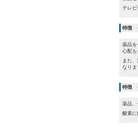
テレビ
特徴 
薬品を
心配も
また、
なりま
特徴 
薬品、
酸素に