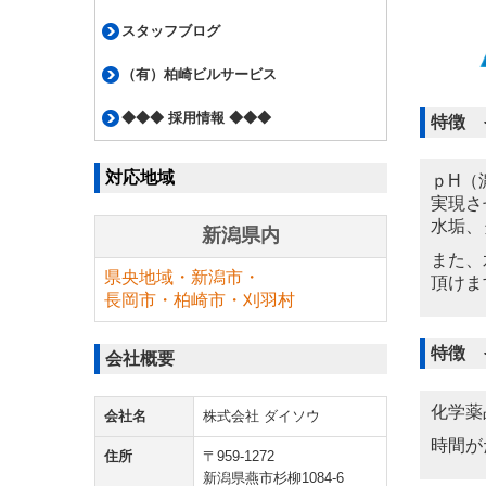
スタッフブログ
（有）柏崎ビルサービス
◆◆◆ 採用情報 ◆◆◆
特徴 
対応地域
ｐH（
実現さ
水垢、
新潟県内
また、
県央地域・新潟市・
頂けま
長岡市・柏崎市・刈羽村
特徴 
会社概要
化学薬
会社名
株式会社 ダイソウ
時間が
住所
〒959-1272
新潟県燕市杉柳1084-6