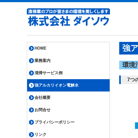
強
HOME
業務案内
環境
清掃サービス例
7つ
強アルカリイオン電解水
会社概要
お問合せ
プライバシーポリシー
リンク